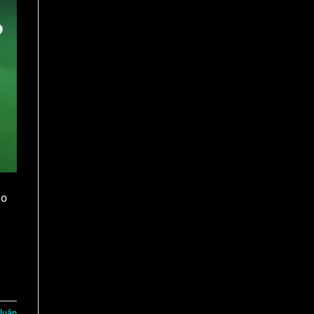
ao
 luận