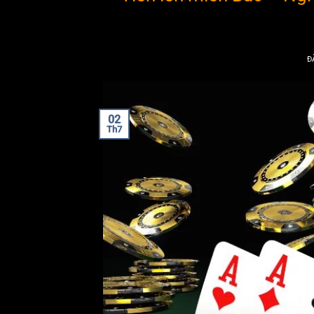
Đ
02
Th7