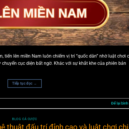
m, tiến lên miền Nam luôn chiếm vị trí “quốc dân” nhờ luật chơi 
 chuyển cục diện bất ngờ. Khác với sự khắt khe của phiên bản
Tiếp tục đọc
→
Để lại bình
BLOG CÁ CƯỢC
 thuật đấu trí đỉnh cao và luật chơi chi