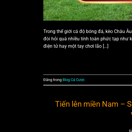
Trong thế giới cá độ bóng đá, kèo Châu Âu
đòi hỏi quá nhiều tính toán phức tạp như 
điện tử hay một tay chơi lão […]
Đăng trong
Blog Cá Cược
Tiến lên miền Nam – S
Đ