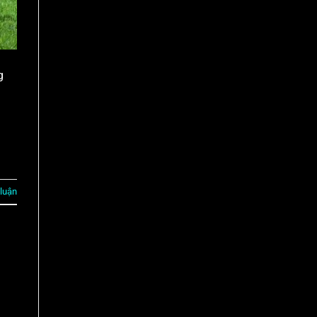
g
 luận