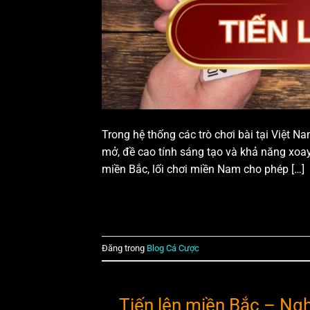
Trong hệ thống các trò chơi bài tại Việt Na
mở, đề cao tính sáng tạo và khả năng xoay
miền Bắc, lối chơi miền Nam cho phép […]
Đăng trong
Blog Cá Cược
Tiến lên miền Bắc – Nghệ