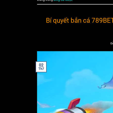
Bí quyết bắn cá 789BE
Đ
02
Th7