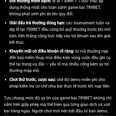
Đổi thưởng minh bạch:
tỷ lệ 1 điểm = 1.000 VND áp
dụng thống nhất cho toàn sảnh game bài 789BET,
không phát sinh phí ẩn khi quy đổi.
Giải đấu trả thưởng đúng hạn:
các tournament tuần và
dịp lễ tại 789BET đều công bố quỹ thưởng trước khi mở
bàn, tiền thắng cộng trực tiếp vào tài khoản sau khi giải
kết thúc.
Khuyến mãi có điều khoản rõ ràng:
từ mã thưởng nạp
đến bảo hiểm thua, mọi điều kiện vòng cược đều ghi cụ
thể tại trang ưu đãi — yếu tố mà nhiều cổng kém uy tín
thường mập mờ.
Chơi thử trước, cược sau:
chế độ demo miễn phí cho
phép kiểm tra cơ chế chia bài thực tế trước khi nạp tiền.
Tựu chung, mức độ uy tín của game bài 789BET không chỉ
nằm trên giấy phép mà thể hiện qua từng giao dịch và ván
bài hằng ngày. Người chơi mới nên bắt đầu từ bàn demo,