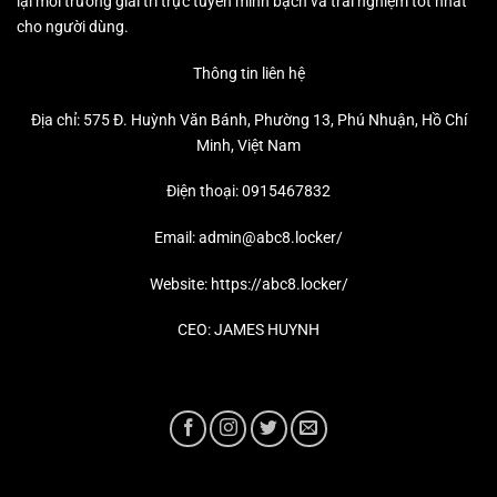
lại môi trường giải trí trực tuyến minh bạch và trải nghiệm tốt nhất
cho người dùng.
Thông tin liên hệ
Địa chỉ: 575 Đ. Huỳnh Văn Bánh, Phường 13, Phú Nhuận, Hồ Chí
Minh, Việt Nam
Điện thoại: 0915467832
Email:
admin@abc8.locker
/
Website: https://abc8.locker/
CEO: JAMES HUYNH