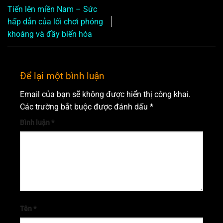
Tiến lên miền Nam – Sức
hấp dẫn của lối chơi phóng
khoáng và đầy biến hóa
Để lại một bình luận
Email của bạn sẽ không được hiển thị công khai.
Các trường bắt buộc được đánh dấu
*
Bình luận
*
Tên
*