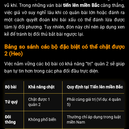
vũ khí. Trong những ván bài
tiến lên miền Bắc
căng thẳng,
việc giả vờ suy nghĩ lâu khi có quân bài lớn hoặc đánh ra
một cách quyết đoán khi bài xấu có thể đánh lừa được
tâm lý đối phương. Tuy nhiên, đòn này chỉ nên áp dụng xen
kẽ để tránh bị đối thủ bắt bài ngược lại.
Bảng so sánh các bộ đặc biệt có thể chặt được
2 (Heo)
Việc nắm vững các bộ bài có khả năng “trị” quân 2 sẽ giúp
bạn tự tin hơn trong các pha đối đầu trực diện.
Bộ bài
Khả năng chặt
Quy định tại Tiến lên miền Bắc
Chặt được 1
Phải cùng giá trị (Ví dụ: 4 quân
Tứ quý
quân 2
5)
Đôi
Thường chỉ áp dụng trong luật
Không phổ biến
thông
miền Nam