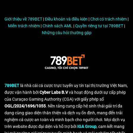
Giới thiệu về 789BET
|
Điều khoản và điều kiện
|
Chơi có trách nhiệm
|
Miễn trách nhiệm
|
Chính sách AML
|
Quyền riêng tư tại 789BET
|
Những câu hỏi thường gặp
789BET
là nhà cái cá cược trực tuyến uy tín tại thị trường Việt Nam,
được vận hành bởi
Cyber Labs B.V
và hoạt động dưới sự cấp phép
của Curaçao Gaming Authority (CGA) với giấy phép số
OGL/2024/1696/1055
. Nền tảng cung cấp hệ sinh thái giải trí đa
dạng cùng giao diện thân thiện và dịch vụ ổn định, mang đến trải
nghiệm cá cược an toàn và minh bạch cho người chơi. Mọi dịch vụ
trên website được đại diện và hỗ trợ bởi
IGA Group
, cam kết mang