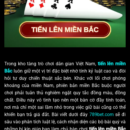
Trong kho tàng trò chơi dân gian Việt Nam,
tiến lên miền
Bắc
luôn giữ một vị trí đặc biệt nhờ tính kỷ luật cao và đòi
hỏi tư duy chiến thuật sắc bén. Khác với lối chơi phóng
khoáng của miền Nam, phiên bản miền Bắc buộc người
chơi phải tuân thủ nghiêm ngặt quy tắc đồng màu, đồng
chất. Điều này vô tình tạo nên một bàn cờ đầy tính toán,
nơi mà chỉ một sai lầm nhỏ trong việc giữ bài cũng có thể
khiến bạn trả giá đắt. Bài viết dưới đây
789bet.com
sẽ đi
sâu vào phân tích luật lệ, cách nhận diện các bộ bài quý và
những bí kíp giúp bạn làm chủ bàn chơi
tiến lên miền Bắc