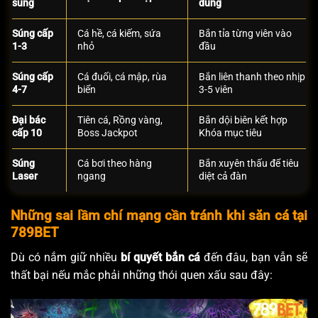
súng
dùng
Súng cấp
Cá hề, cá kiếm, sứa
Bắn tỉa từng viên vào
1-3
nhỏ
đầu
Súng cấp
Cá đuối, cá mập, rùa
Bắn liên thanh theo nhịp
4-7
biển
3-5 viên
Đại bác
Tiên cá, Rồng vàng,
Bắn dội biên kết hợp
cấp 10
Boss Jackpot
Khóa mục tiêu
Súng
Cá bơi theo hàng
Bắn xuyên thấu để tiêu
Laser
ngang
diệt cả đàn
Những sai lầm chí mạng cần tránh khi săn cá tại
789BET
Dù có nắm giữ nhiều
bí quyết bắn cá
đến đâu, bạn vẫn sẽ
thất bại nếu mắc phải những thói quen xấu sau đây: