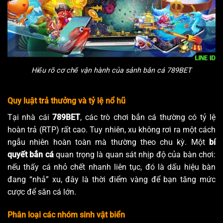
Hiểu rõ cơ chế vận hành của sảnh bắn cá 789BET
Quy luật trả thưởng và tỷ lệ nổ hũ
Tại nhà cái
789BET
, các trò chơi bắn cá thường có tỷ lệ
hoàn trả (RTP) rất cao. Tuy nhiên, xu không rơi ra một cách
ngẫu nhiên hoàn toàn mà thường theo chu kỳ. Một
bí
quyết bắn cá
quan trọng là quan sát nhịp độ của bàn chơi:
nếu thấy cá nhỏ chết nhanh liên tục, đó là dấu hiệu bàn
đang “nhả” xu, đây là thời điểm vàng để bạn tăng mức
cược để săn cá lớn.
Phân loại các nhóm sinh vật biển