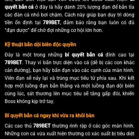
quyết bắn cá
ở đây là hãy dành 20% lượng đạn để bắn tỉa
các đàn cá nhỏ bơi chậm. Cách này giúp bạn duy trì dòng
tiền ổn định tại
789BET
, đảm bảo rằng bạn luôn có đủ
“đạn dược” để chờ đợi những cơ hội lớn hơn.
Kỹ thuật bắn dội biên độc quyền
Đây là một trong những
bí quyết bắn cá
đỉnh cao tại
789BET
. Thay vì bắn trực diện vào cá (dễ bị các con khác
cản đường), bạn hãy bắn đạn vào các cạnh của màn hình.
Viên đạn sẽ nảy lại và trúng mục tiêu từ phía sau. Khi kết
hợp một luồng đạn bắn thẳng và một luồng đạn dội biên
cùng lúc, sát thương lên mục tiêu sẽ tăng gấp đôi, khiến
Boss không kịp trở tay.
Bí quyết bắn cá ngay khi vừa ra khỏi bàn
Các cao thủ
789BET
thường rình rập ở các góc màn hình.
Những con cá vừa xuất hiện thường có xác suất bị tiêu diệt