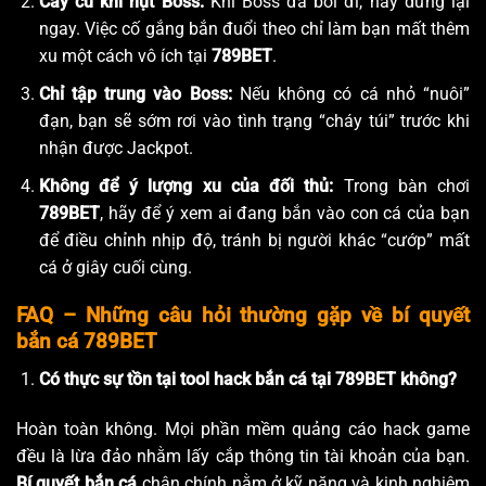
Cay cú khi hụt Boss:
Khi Boss đã bơi đi, hãy dừng lại
ngay. Việc cố gắng bắn đuổi theo chỉ làm bạn mất thêm
xu một cách vô ích tại
789BET
.
Chỉ tập trung vào Boss:
Nếu không có cá nhỏ “nuôi”
đạn, bạn sẽ sớm rơi vào tình trạng “cháy túi” trước khi
nhận được Jackpot.
Không để ý lượng xu của đối thủ:
Trong bàn chơi
789BET
, hãy để ý xem ai đang bắn vào con cá của bạn
để điều chỉnh nhịp độ, tránh bị người khác “cướp” mất
cá ở giây cuối cùng.
FAQ – Những câu hỏi thường gặp về bí quyết
bắn cá 789BET
Có thực sự tồn tại tool hack bắn cá tại 789BET không?
Hoàn toàn không. Mọi phần mềm quảng cáo hack game
đều là lừa đảo nhằm lấy cắp thông tin tài khoản của bạn.
Bí quyết bắn cá
chân chính nằm ở kỹ năng và kinh nghiệm