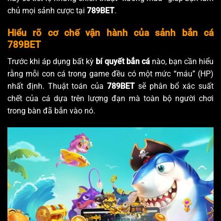
chủ mọi sảnh cược tại
789BET
.
Hiểu rõ cơ chế vận hành của sảnh bắn cá
789BET
Trước khi áp dụng bất kỳ
bí quyết bắn cá
nào, bạn cần hiểu
rằng mỗi con cá trong game đều có một mức “máu” (HP)
nhất định. Thuật toán của
789BET
sẽ phân bổ xác suất
chết của cá dựa trên lượng đạn mà toàn bộ người chơi
trong bàn đã bắn vào nó.