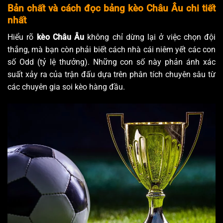
Bản chất và cách đọc bảng kèo Châu Âu chi tiết
nhất
Hiểu rõ
kèo Châu Âu
không chỉ dừng lại ở việc chọn đội
thắng, mà bạn còn phải biết cách nhà cái niêm yết các con
số Odd (tỷ lệ thưởng). Những con số này phản ánh xác
suất xảy ra của trận đấu dựa trên phân tích chuyên sâu từ
các chuyên gia soi kèo hàng đầu.