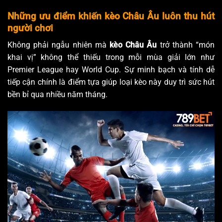
Những ưu điểm khiến kèo Châu Âu luôn thu hút
người chơi
Không phải ngẫu nhiên mà
kèo Châu Âu
trở thành “món
khai vị” không thể thiếu trong mỗi mùa giải lớn như
Premier League hay World Cup. Sự minh bạch và tính dễ
tiếp cận chính là điểm tựa giúp loại kèo này duy trì sức hút
bền bỉ qua nhiều năm tháng.