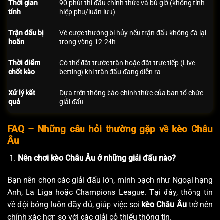
Thời gian
90 phút thi đấu chính thức và bù giờ (không tính
tính
hiệp phụ/luân lưu)
Trận đấu bị
Vé cược thường bị hủy nếu trận đấu không đá lại
hoãn
trong vòng 12-24h
Thời điểm
Có thể đặt trước trận hoặc đặt trực tiếp (Live
chốt kèo
betting) khi trận đấu đang diễn ra
Xử lý kết
Dựa trên thông báo chính thức của ban tổ chức
quả
giải đấu
FAQ – Những câu hỏi thường gặp về kèo Châu
Âu
Nên chơi kèo Châu Âu ở những giải đấu nào?
Bạn nên chọn các giải đấu lớn, minh bạch như Ngoại hạng
Anh, La Liga hoặc Champions League. Tại đây, thông tin
về đội bóng luôn đầy đủ, giúp việc soi
kèo Châu Âu
trở nên
chính xác hơn so với các giải cỏ thiếu thông tin.