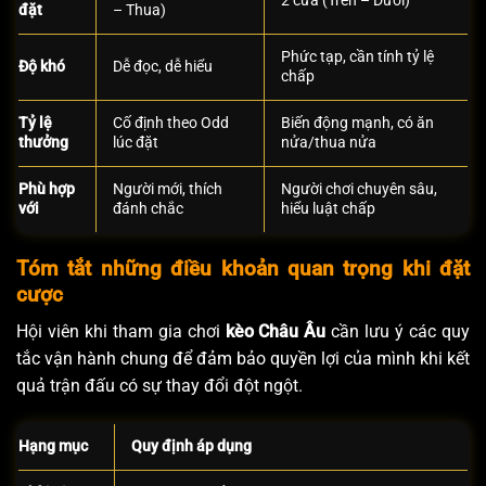
2 cửa (Trên – Dưới)
đặt
– Thua)
Phức tạp, cần tính tỷ lệ
Độ khó
Dễ đọc, dễ hiểu
chấp
Tỷ lệ
Cố định theo Odd
Biến động mạnh, có ăn
thưởng
lúc đặt
nửa/thua nửa
Phù hợp
Người mới, thích
Người chơi chuyên sâu,
với
đánh chắc
hiểu luật chấp
Tóm tắt những điều khoản quan trọng khi đặt
cược
Hội viên khi tham gia chơi
kèo Châu Âu
cần lưu ý các quy
tắc vận hành chung để đảm bảo quyền lợi của mình khi kết
quả trận đấu có sự thay đổi đột ngột.
Hạng mục
Quy định áp dụng