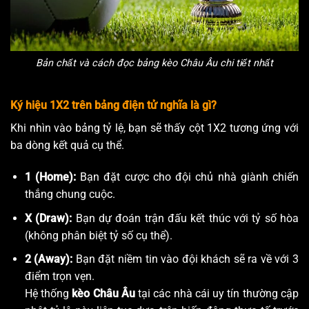
Bản chất và cách đọc bảng kèo Châu Âu chi tiết nhất
Ký hiệu 1X2 trên bảng điện tử nghĩa là gì?
Khi nhìn vào bảng tỷ lệ, bạn sẽ thấy cột 1X2 tương ứng với
ba dòng kết quả cụ thể.
1 (Home):
Bạn đặt cược cho đội chủ nhà giành chiến
thắng chung cuộc.
X (Draw):
Bạn dự đoán trận đấu kết thúc với tỷ số hòa
(không phân biệt tỷ số cụ thể).
2 (Away):
Bạn đặt niềm tin vào đội khách sẽ ra về với 3
điểm trọn vẹn.
Hệ thống
kèo Châu Âu
tại các nhà cái uy tín thường cập