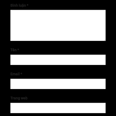
Bình luận
*
Tên
*
Email
*
Trang web