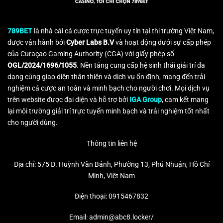
789BET
là nhà cái cá cược trực tuyến uy tín tại thị trường Việt Nam,
được vận hành bởi
Cyber Labs B.V
và hoạt động dưới sự cấp phép
của Curaçao Gaming Authority (CGA) với giấy phép số
OGL/2024/1696/1055
. Nền tảng cung cấp hệ sinh thái giải trí đa
dạng cùng giao diện thân thiện và dịch vụ ổn định, mang đến trải
nghiệm cá cược an toàn và minh bạch cho người chơi. Mọi dịch vụ
trên website được đại diện và hỗ trợ bởi
IGA Group
, cam kết mang
lại môi trường giải trí trực tuyến minh bạch và trải nghiệm tốt nhất
cho người dùng.
Thông tin liên hệ
Địa chỉ: 575 Đ. Huỳnh Văn Bánh, Phường 13, Phú Nhuận, Hồ Chí
Minh, Việt Nam
Điện thoại: 0915467832
Email:
admin@abc8.locker
/