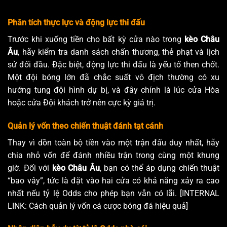
Phân tích thực lực và động lực thi đấu
Trước khi xuống tiền cho bất kỳ cửa nào trong
kèo Châu
Âu
, hãy kiểm tra danh sách chấn thương, thẻ phạt và lịch
sử đối đầu. Đặc biệt, động lực thi đấu là yếu tố then chốt.
Một đội bóng lớn đã chắc suất vô địch thường có xu
hướng tung đội hình dự bị, và đây chính là lúc cửa Hòa
hoặc cửa Đội khách trở nên cực kỳ giá trị.
Quản lý vốn theo chiến thuật đánh tạt cánh
Thay vì dồn toàn bộ tiền vào một trận đấu duy nhất, hãy
chia nhỏ vốn để đánh nhiều trận trong cùng một khung
giờ. Đối với
kèo Châu Âu
, bạn có thể áp dụng chiến thuật
“bao vây”, tức là đặt vào hai cửa có khả năng xảy ra cao
nhất nếu tỷ lệ Odds cho phép bạn vẫn có lãi. [INTERNAL
LINK: Cách quản lý vốn cá cược bóng đá hiệu quả]