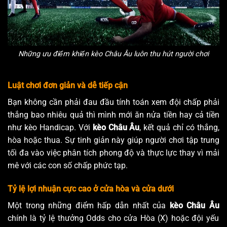
Những ưu điểm khiến kèo Châu Âu luôn thu hút người chơi
Luật chơi đơn giản và dễ tiếp cận
Bạn không cần phải đau đầu tính toán xem đội chấp phải
thắng bao nhiêu quả thì mình mới ăn nửa tiền hay cả tiền
như kèo Handicap. Với
kèo Châu Âu
, kết quả chỉ có thắng,
hòa hoặc thua. Sự tinh giản này giúp người chơi tập trung
tối đa vào việc phân tích phong độ và thực lực thay vì mải
mê với các con số chấp phức tạp.
Tỷ lệ lợi nhuận cực cao ở cửa hòa và cửa dưới
Một trong những điểm hấp dẫn nhất của
kèo Châu Âu
chính là tỷ lệ thưởng Odds cho cửa Hòa (X) hoặc đội yếu