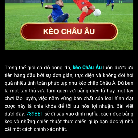
Trong thế giới cá độ bóng đá,
kèo Châu Âu
luôn được ưu
tiên hàng đầu bởi sự đơn giản, trực diện và không đòi hỏi
quá nhiều tính toán phức tạp như kèo chấp Châu Á. Dù bạn
là một tân thủ vừa làm quen với bảng điện tử hay một tay
chơi lão luyện, việc nắm vững bản chất của loại hình đặt
cược này là chìa khóa để tối ưu hóa lợi nhuận. Bài viết
dưới đây,
789BET
sẽ đi sâu vào định nghĩa, cách đọc bảng
kèo và những chiến thuật thực chiến giúp bạn đọc vị nhà
cái một cách chính xác nhất.