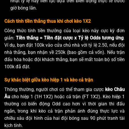
nhật tỷ lệ này liên tục dựa trên biến động thực tế trước
giờ bóng lăn.
Cách tính tiền thắng thua khi chơi kèo 1X2
Công thức tính tiền thưởng của loại kèo này cực kỳ đơn
giản:
Tiền thắng = Tiền đặt cược x Tỷ lệ Odds tương ứng
.
Ví dụ, bạn đặt 100k vào cửa chủ nhà với tỷ lệ 2.50, nếu đội
nhà thắng, bạn nhận về 250k (bao gồm cả vốn). Nếu trận
đấu hòa hoặc đội khách thắng, bạn sẽ mất toàn bộ số tiền
100k đã đặt.
Sự khác biệt giữa kèo hiệp 1 và kèo cả trận
Thông thường, người chơi có thể tham gia cược
kèo Châu
Âu
cho hiệp 1 (1H 1X2) hoặc cả trận (FT 1X2). Kèo hiệp 1
thường có biến động Odd cao hơn vì thời gian thi đấu
ngắn, trong khi kèo cả trận phản ánh đúng thực lực và
chiều sâu đội hình của hai đội bóng sau 90 phút tranh tài
kịch tính.