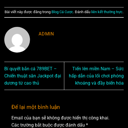
Bài viết này được đăng trong
Blog Cá Cược
. Đánh dấu
liên kết thường trực
.
ADMIN
Bí quyết bắn cá 789BET –
Tiến lên miền Nam – Sức
Chiến thuật săn Jackpot đại
hấp dẫn của lối chơi phóng
dương từ cao thủ
khoáng và đầy biến hóa
Để lại một bình luận
Email của bạn sẽ không được hiển thị công khai.
Các trường bắt buộc được đánh dấu
*