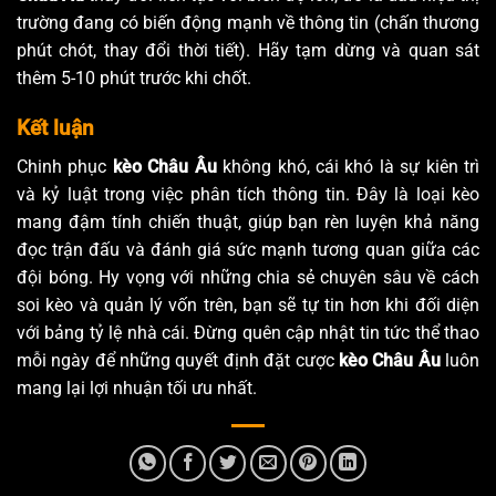
trường đang có biến động mạnh về thông tin (chấn thương
phút chót, thay đổi thời tiết). Hãy tạm dừng và quan sát
thêm 5-10 phút trước khi chốt.
Kết luận
Chinh phục
kèo Châu Âu
không khó, cái khó là sự kiên trì
và kỷ luật trong việc phân tích thông tin. Đây là loại kèo
mang đậm tính chiến thuật, giúp bạn rèn luyện khả năng
đọc trận đấu và đánh giá sức mạnh tương quan giữa các
đội bóng. Hy vọng với những chia sẻ chuyên sâu về cách
soi kèo và quản lý vốn trên, bạn sẽ tự tin hơn khi đối diện
với bảng tỷ lệ nhà cái. Đừng quên cập nhật tin tức thể thao
mỗi ngày để những quyết định đặt cược
kèo Châu Âu
luôn
mang lại lợi nhuận tối ưu nhất.