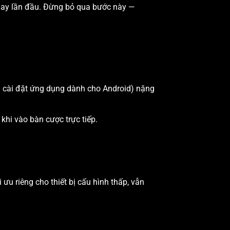
 ngay lần đầu. Đừng bỏ qua bước này —
 cài đặt ứng dụng dành cho Android) nặng
 khi vào bàn cược trực tiếp.
ưu riêng cho thiết bị cấu hình thấp, vẫn