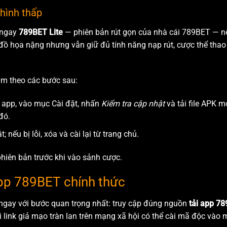
 hình thấp
 ngay
789BET Lite
— phiên bản rút gọn của nhà cái 789BET — n
 họa nặng nhưng vẫn giữ đủ tính năng nạp rút, cược thể thao v
àm theo các bước sau:
 app, vào mục Cài đặt, nhấn
Kiểm tra cập nhật
và tải file APK m
đó.
nếu bị lỗi, xóa và cài lại từ trang chủ.
phiên bản trước khi vào sảnh cược.
 app 789BET chính thức
 ngay với bước quan trọng nhất: truy cập đúng nguồn
tải app 7
vì link giả mạo tràn lan trên mạng xã hội có thể cài mã độc vào