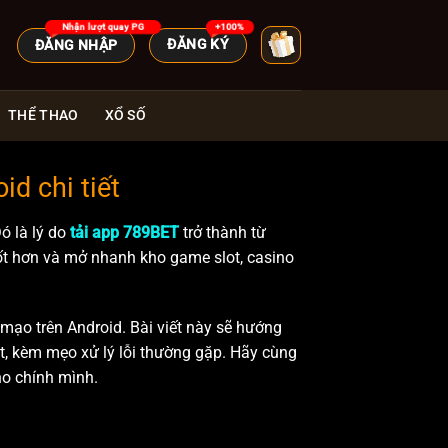
ĐĂNG KÝ
ĐĂNG NHẬP
THỂ THAO
XỔ SỐ
d chi tiết
ó là lý do
tải app 789BET
trở thành từ
t hơn và mở nhanh kho game slot, casino
ả mạo trên Android. Bài viết này sẽ hướng
út, kèm mẹo xử lý lỗi thường gặp. Hãy cùng
ho chính mình.