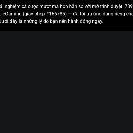
i nghiệm cá cược mượt mà hơn hẳn so với mở trình duyệt. 789
ao eGaming (giấy phép #166785) — đã tối ưu ứng dụng riêng cho
 Dưới đây là những lý do bạn nên hành động ngay.