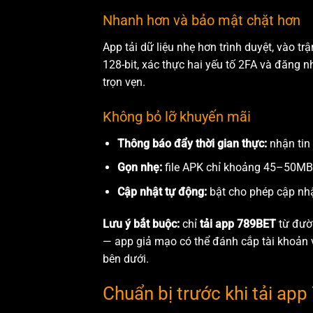
Nhanh hơn và bảo mật chặt hơn
App tải dữ liệu nhẹ hơn trình duyệt, vào t
128-bit, xác thực hai yếu tố 2FA và đăng 
trọn vẹn.
Không bỏ lỡ khuyến mãi
Thông báo đẩy thời gian thực:
nhận tin
Gọn nhẹ:
file APK chỉ khoảng 45–50MB,
Cập nhật tự động:
bật cho phép cập nhật
Lưu ý bắt buộc:
chỉ
tải app 789BET
từ đườn
— app giả mạo có thể đánh cắp tài khoản v
bên dưới.
Chuẩn bị trước khi tải ap