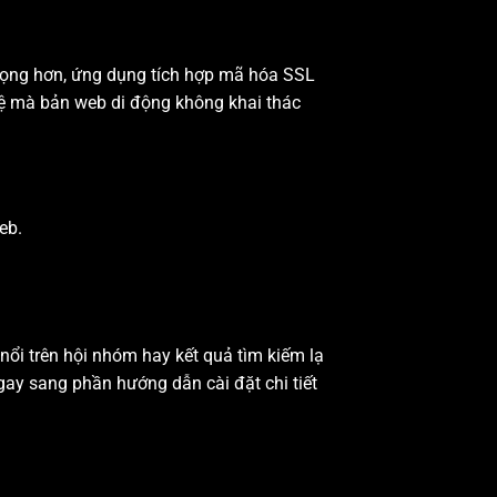
 trọng hơn, ứng dụng tích hợp mã hóa SSL
vệ mà bản web di động không khai thác
eb.
 nổi trên hội nhóm hay kết quả tìm kiếm lạ
gay sang phần hướng dẫn cài đặt chi tiết