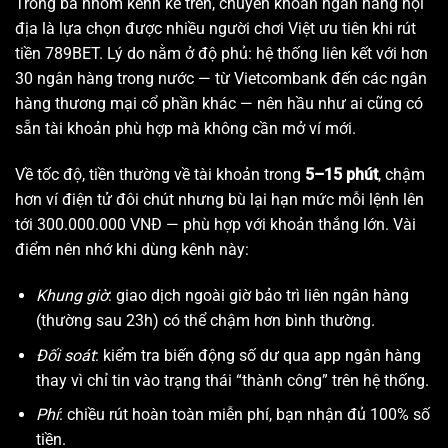
Trong ba nhóm kênh kể trên, chuyển khoản ngân hàng nội
địa là lựa chọn được nhiều người chơi Việt ưu tiên khi rút
tiền 789BET. Lý do nằm ở độ phủ: hệ thống liên kết với hơn
30 ngân hàng trong nước — từ Vietcombank đến các ngân
hàng thương mại cổ phần khác — nên hầu như ai cũng có
sẵn tài khoản phù hợp mà không cần mở ví mới.
Về tốc độ, tiền thường về tài khoản trong
5–15 phút
, chậm
hơn ví điện tử đôi chút nhưng bù lại hạn mức mỗi lệnh lên
tới 300.000.000 VNĐ — phù hợp với khoản thắng lớn. Vài
điểm nên nhớ khi dùng kênh này:
Khung giờ
: giao dịch ngoài giờ bảo trì liên ngân hàng
(thường sau 23h) có thể chậm hơn bình thường.
Đối soát
: kiểm tra biến động số dư qua app ngân hàng
thay vì chỉ tin vào trạng thái “thành công” trên hệ thống.
Phí
: chiều rút hoàn toàn miễn phí, bạn nhận đủ 100% số
tiền.