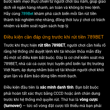
bước kèm
mẹo thực chiến
từ người chơi lâu năm, giúp giao
dịch về ngân hàng nhanh, an toàn và không bị treo lệnh.
Hãy cùng
789Bet
khám phá cách biến mỗi lần rút tiền
thành trải nghiệm nhẹ nhàng, đồng thời lưu ý chơi có trách
nhiệm và kiểm soát ngân sách hợp lý.
Điều kiện cần đáp ứng trước khi rút tiền 789BET
Trước khi thực hiện
rút tiền 789BET
, người chơi cần hiểu rõ
rằng hệ thống chỉ duyệt lệnh khi tài khoản thỏa mãn đầy
đủ một số điều kiện bắt buộc. Đây là cơ chế kiểm soát mà
789BET, nhà cái cá cược trực tuyến phổ biến tại thị trường
Việt Nam, áp dụng nhằm bảo vệ tài khoản người chơi khỏi
gian lận và đảm bảo dòng tiền minh bạch.
Điều kiện đầu tiên là
xác minh danh tính
. Bạn bắt buộc
phải hoàn tất xác thực bằng CCCD hoặc ảnh chân dung
trước khi hệ thống mở quyền rút. Thứ hai là
vòng cược
(turnover)
— tức số vòng đặt cược tối thiểu mà bạn phải