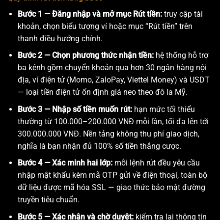
Bước 1 — Đăng nhập và mở mục Rút tiền:
truy cập tài
khoản, chọn biểu tượng ví hoặc mục “Rút tiền” trên
thanh điều hướng chính.
Bước 2 — Chọn phương thức nhận tiền:
hệ thống hỗ trợ
ba kênh gồm chuyển khoản qua hơn 30 ngân hàng nội
địa, ví điện tử (Momo, ZaloPay, Viettel Money) và USDT
— loại tiền điện tử ổn định giá neo theo đô la Mỹ.
Bước 3 — Nhập số tiền muốn rút:
hạn mức tối thiểu
thường từ 100.000–200.000 VNĐ mỗi lần, tối đa lên tới
300.000.000 VNĐ. Nền tảng không thu phí giao dịch,
nghĩa là bạn nhận đủ 100% số tiền thắng cược.
Bước 4 — Xác minh hai lớp:
mỗi lệnh rút đều yêu cầu
nhập mật khẩu kèm mã OTP gửi về điện thoại, toàn bộ
dữ liệu được mã hóa SSL — giao thức bảo mật đường
truyền tiêu chuẩn.
Bước 5 — Xác nhận và chờ duyệt:
kiểm tra lại thông tin