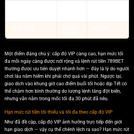
USDT
Vài phút,
Miễn phí (trừ phí
(TRC20/ERC20/BEP20)
tùy mạng
mạng
lưới
blockchain)
Thẻ tín dụng
3–5 ngày
Miễn phí
làm việc
Một điểm đáng chú ý: cấp độ VIP càng cao, hạn mức tối
đa mỗi ngày càng được nới rộng và lệnh rút tiền 789BET
thường được ưu tiên duyệt nhanh hơn — đây là lý do người
chơi lâu năm hiếm khi phải chờ quá vài phút. Ngược lại,
giao dịch vào khung giờ cao điểm buổi tối hoặc dịp Tết có
thể chậm hơn bình thường do lượng lệnh tăng đột biến,
nhưng vẫn nằm trong mốc tối đa 30 phút đã nêu.
Hạn mức rút tiền tối thiểu và tối đa theo cấp độ VIP
Như đã đề cập, cấp độ VIP ảnh hưởng trực tiếp đến giới
hạn giao dịch — vậy cụ thể chênh lệch ra sao? Hạn mức rút