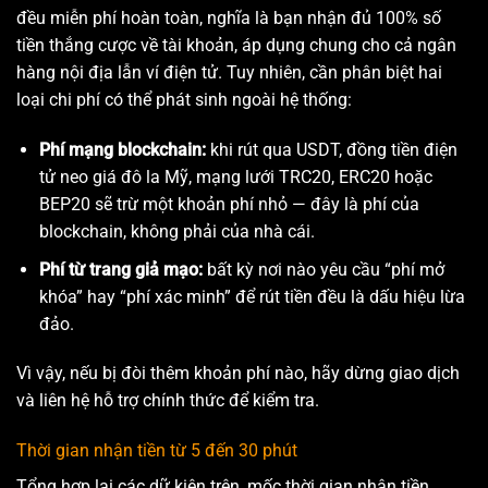
đều miễn phí hoàn toàn, nghĩa là bạn nhận đủ 100% số
tiền thắng cược về tài khoản, áp dụng chung cho cả ngân
hàng nội địa lẫn ví điện tử. Tuy nhiên, cần phân biệt hai
loại chi phí có thể phát sinh ngoài hệ thống:
Phí mạng blockchain:
khi rút qua USDT, đồng tiền điện
tử neo giá đô la Mỹ, mạng lưới TRC20, ERC20 hoặc
BEP20 sẽ trừ một khoản phí nhỏ — đây là phí của
blockchain, không phải của nhà cái.
Phí từ trang giả mạo:
bất kỳ nơi nào yêu cầu “phí mở
khóa” hay “phí xác minh” để rút tiền đều là dấu hiệu lừa
đảo.
Vì vậy, nếu bị đòi thêm khoản phí nào, hãy dừng giao dịch
và liên hệ hỗ trợ chính thức để kiểm tra.
Thời gian nhận tiền từ 5 đến 30 phút
Tổng hợp lại các dữ kiện trên, mốc thời gian nhận tiền