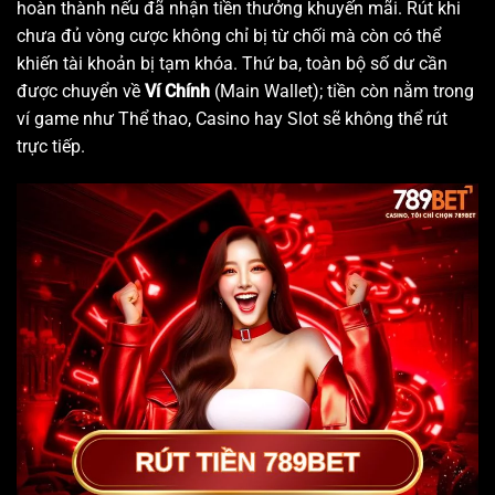
hoàn thành nếu đã nhận tiền thưởng khuyến mãi. Rút khi
chưa đủ vòng cược không chỉ bị từ chối mà còn có thể
khiến tài khoản bị tạm khóa. Thứ ba, toàn bộ số dư cần
được chuyển về
Ví Chính
(Main Wallet); tiền còn nằm trong
ví game như Thể thao, Casino hay Slot sẽ không thể rút
trực tiếp.