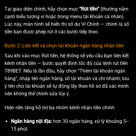
Tại giao diện chính, hãy chọn mục
“Rút tiền”
(thường nằm
cạnh biểu tượng ví hoặc trong menu tài khoản cá nhân).
Lúc này, màn hình sẽ hiển thị số dư Ví Chính — chính là số
tiền bạn được phép rút ở các bước tiếp theo.
Bước 2: Liên kết và chọn tài khoản ngân hàng nhận tiền
Sau khi vào mục Rút tiền, hệ thống sẽ yêu cầu bạn liên kết
kênh nhận tiền — bước quyết định tốc độ của lệnh rút tiền
789BET. Nếu là lần đầu, hãy chọn “Thêm tài khoản ngân
hàng”, nhập tên ngân hàng, số tài khoản và chi nhánh; lưu
ý tên chủ tài khoản sẽ tự động lấy theo hồ sơ đã xác minh
nên không thể chỉnh sửa tùy ý.
Hiện nền tảng hỗ trợ ba nhóm kênh nhận tiền chính:
Ngân hàng nội địa:
hơn 30 ngân hàng, xử lý khoảng 5–
15 phút.