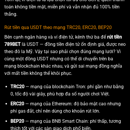
toán không tiền mặt, miễn phí và vẫn nhận đủ 100% tiền
thắng.
Rút tiền qua USDT theo mạng TRC20, ERC20, BEP20
Bên cạnh ngân hàng và ví điện tử, kênh thứ ba để
rút tiền
789BET
là USDT — đồng tiền điện tử ổn định giá, được neo
theo đô la Mỹ. Vậy tại sao phải chọn đúng mạng lưới? Vì
cùng một đồng USDT nhưng có thể di chuyển trên ba
mạng blockchain khác nhau, và gửi sai mạng đồng nghĩa
với mất tiền không thể khôi phục.
TRC20
— mạng của blockchain Tron: phí gần như bằng
0, tốc độ vài giây, phù hợp đa số người chơi Việt.
ERC20
— mạng của Ethereum: độ bảo mật cao nhưng
phí gas đắt, chỉ nên dùng cho khoản rút lớn.
BEP20
— mạng của BNB Smart Chain: phí thấp, tương
thích tốt với các sàn giao dịch phổ biến.