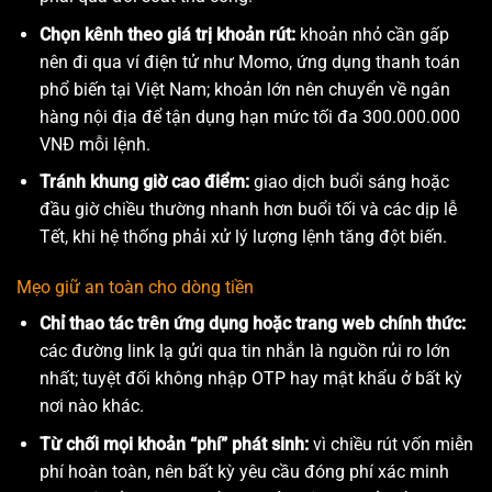
Chọn kênh theo giá trị khoản rút:
khoản nhỏ cần gấp
nên đi qua ví điện tử như Momo, ứng dụng thanh toán
phổ biến tại Việt Nam; khoản lớn nên chuyển về ngân
hàng nội địa để tận dụng hạn mức tối đa 300.000.000
VNĐ mỗi lệnh.
Tránh khung giờ cao điểm:
giao dịch buổi sáng hoặc
đầu giờ chiều thường nhanh hơn buổi tối và các dịp lễ
Tết, khi hệ thống phải xử lý lượng lệnh tăng đột biến.
Mẹo giữ an toàn cho dòng tiền
Chỉ thao tác trên ứng dụng hoặc trang web chính thức:
các đường link lạ gửi qua tin nhắn là nguồn rủi ro lớn
nhất; tuyệt đối không nhập OTP hay mật khẩu ở bất kỳ
nơi nào khác.
Từ chối mọi khoản “phí” phát sinh:
vì chiều rút vốn miễn
phí hoàn toàn, nên bất kỳ yêu cầu đóng phí xác minh