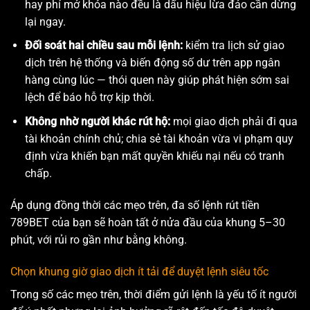
hay phí mở khóa nào đều là dấu hiệu lừa đảo cần dừng
lại ngay.
Đối soát hai chiều sau mỗi lệnh:
kiểm tra lịch sử giao
dịch trên hệ thống và biến động số dư trên app ngân
hàng cùng lúc — thói quen này giúp phát hiện sớm sai
lệch để báo hỗ trợ kịp thời.
Không nhờ người khác rút hộ:
mọi giao dịch phải đi qua
tài khoản chính chủ; chia sẻ tài khoản vừa vi phạm quy
định vừa khiến bạn mất quyền khiếu nại nếu có tranh
chấp.
Áp dụng đồng thời các mẹo trên, đa số lệnh rút tiền
789BET của bạn sẽ hoàn tất ở nửa đầu của khung 5–30
phút, với rủi ro gần như bằng không.
Chọn khung giờ giao dịch ít tải để duyệt lệnh siêu tốc
Trong số các mẹo trên, thời điểm gửi lệnh là yếu tố ít người