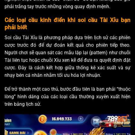
phải trắng tay trước những vòng quay định mệnh.
Các loại cầu kinh điển khi soi cầu Tài Xỉu bạn
phải biết
Soi cầu Tài Xỉu là phương pháp dựa trên lịch sử các phiên
cược trước đó để dự đoán kết quả cho phiên tiếp theo.
Người chơi sẽ quan sát các mẫu lặp lại (pattern) như chuỗi
Tài liên tục hoặc chuỗi Xỉu xen kẽ để đưa ra quyết định đặt
cược. Đây là cách kết hợp giữa thống kê xác suất và sự
nhạy bén cá nhân nhằm tối ưu hóa lợi nhuận.
Để trở thành một cao thủ, bước đầu tiên là bạn phải “thuộc
lòng” hình dáng của các loại cầu thường xuyên xuất hiện
trên bảng lịch sử.