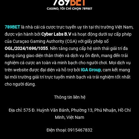
789BET
là nhà cái cá cược trực tuyến uy tín tại thị trường Việt Nam,
được vận hành bởi
Cyber Labs B.V
và hoạt động dưới sự cấp phép
của Curaçao Gaming Authority (CGA) với giấy phép số
OGL/2024/1696/1055
. Nền tảng cung cấp hệ sinh thái giải trí đa
dạng cùng giao diện thân thiện và dịch vụ ổn định, mang đến trải
nghiệm cá cược an toàn và minh bạch cho người chơi. Mọi dịch vụ
trên website được đại diện và hỗ trợ bởi
IGA Group
, cam kết mang
lại môi trường giải trí trực tuyến minh bạch và trải nghiệm tốt nhất
cho người dùng.
Thông tin liên hệ
Địa chỉ: 575 Đ. Huỳnh Văn Bánh, Phường 13, Phú Nhuận, Hồ Chí
Minh, Việt Nam
Điện thoại: 0915467832