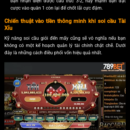
bạn nhận diện được cấu trúc 3-2, hãy mạnh dạn đặt
cược vào quân 1 còn lại để chốt lãi cực đậm.
Chiến thuật vào tiền thông minh khi soi cầu Tài
Xỉu
Kỹ năng soi cầu giỏi đến mấy cũng sẽ vô nghĩa nếu bạn
không có một kế hoạch quản lý tài chính chặt chẽ. Dưới
đây là những cách điều phối vốn hiệu quả nhất.