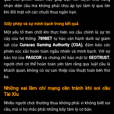
nhận diện cầu mà không phải chịu áp lực tâm lý quá lớn
khi đối mặt với các chuỗi thua ngắn hạn.
Giấy phép và sự minh bạch trong kết quả
Một yếu tố then chốt khi thực hiện soi cầu chính là sự tin
cậy của hệ thống.
789BET
tự hào vận hành dưới sự giám
sát của
Curacao Gaming Authority (CGA)
, đảm bảo các
phiên xúc xắc hoàn toàn ngẫu nhiên và minh bạch. Với sự
bảo trợ của
PAGCOR
và chứng chỉ bảo mật từ
GEOTRUST
,
người chơi có thể hoàn toàn yên tâm rằng quy luật cầu là
khách quan, không có sự can thiệp của thuật toán bên thứ
ba.
Những sai lầm chí mạng cần tránh khi soi cầu
Tài Xỉu
Nhiều người chơi thường thua không phải vì không biết soi
cầu, mà vì họ mắc phải những bẫy tâm lý cơ bản.