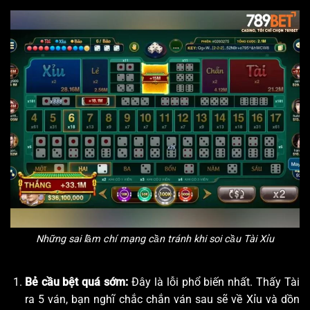
Những sai lầm chí mạng cần tránh khi soi cầu Tài Xỉu
Bẻ cầu bệt quá sớm:
Đây là lỗi phổ biến nhất. Thấy Tài
ra 5 ván, bạn nghĩ chắc chắn ván sau sẽ về Xỉu và dồn