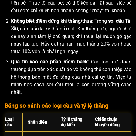
tiền bẻ. Thực tế, cầu bệt có thể kéo dài rất sâu, việc bẻ
cầu sớm chỉ khiến bạn nhanh chóng “cháy” tài khoản.
Không biết điểm dừng khi thắng/thua:
Trong
soi cầu Tài
Xỉu
, cảm xúc là kẻ thù số một. Khi thắng lớn, người chơi
dễ nảy sinh tâm lý chủ quan; khi thua, lại muốn gỡ gạc
ngay lập tức. Hãy đặt ra hạn mức thắng 20% vốn hoặc
thua 10% vốn là phải nghỉ ngay.
Quá tin vào các phần mềm hack:
Các tool dự đoán
thường dựa trên xác suất ảo và không thể can thiệp vào
hệ thống bảo mật đa tầng của nhà cái uy tín. Việc tự
mình học cách soi cầu mới là con đường vững chắc
nhất.
Bảng so sánh các loại cầu và tỷ lệ thắng
Loại
Tỷ lệ thắng
Chiến thuật
Nhận diện
cầu
dự kiến
khuyên dùng