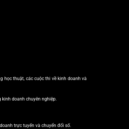
 học thuật, các cuộc thi về kinh doanh và
g kinh doanh chuyên nghiệp.
doanh trực tuyến và chuyển đổi số.