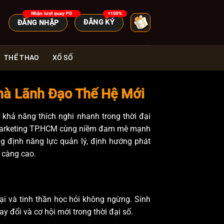
ĐĂNG KÝ
ĐĂNG NHẬP
THỂ THAO
XỔ SỐ
hà Lãnh Đạo Thế Hệ Mới
 khả năng thích nghi nhanh trong thời đại
– Marketing TP.HCM cùng niềm đam mê mạnh
g định năng lực quản lý, định hướng phát
 càng cao.
ại và tinh thần học hỏi không ngừng. Sinh
 đổi và cơ hội mới trong thời đại số.