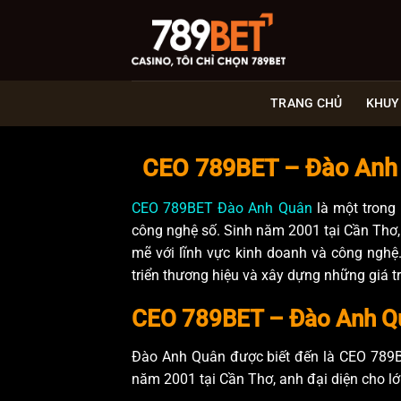
Bỏ
qua
nội
dung
TRANG CHỦ
KHUY
CEO 789BET – Đào Anh 
CEO 789BET Đào Anh Quân
là một trong 
công nghệ số. Sinh năm 2001 tại Cần Thơ
mẽ với lĩnh vực kinh doanh và công nghệ
triển thương hiệu và xây dựng những giá t
CEO 789BET – Đào Anh Qu
Đào Anh Quân được biết đến là CEO 789BET
năm 2001 tại Cần Thơ, anh đại diện cho lớ