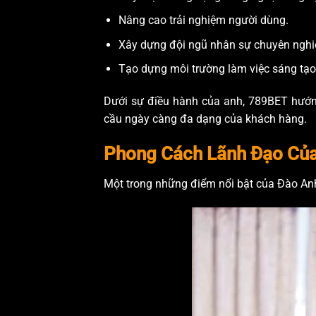
Nâng cao trải nghiệm người dùng.
Xây dựng đội ngũ nhân sự chuyên nghi
Tạo dựng môi trường làm việc sáng tạo
Dưới sự điều hành của anh, 789BET hướn
cầu ngày càng đa dạng của khách hàng.
Phong Cách Lãnh Đạo Củ
Một trong những điểm nổi bật của Đào Anh 