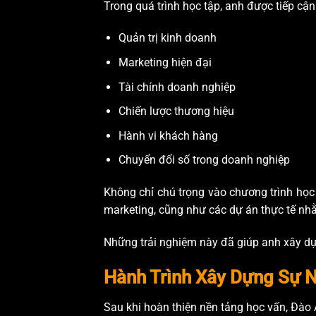
Trong quá trình học tập, anh được tiếp cận
Quản trị kinh doanh
Marketing hiện đại
Tài chính doanh nghiệp
Chiến lược thương hiệu
Hành vi khách hàng
Chuyển đổi số trong doanh nghiệp
Không chỉ chú trọng vào chương trình học
marketing, cũng như các dự án thực tế nh
Những trải nghiệm này đã giúp anh xây dự
Hành Trình Xây Dựng Sự 
Sau khi hoàn thiện nền tảng học vấn, Đào 