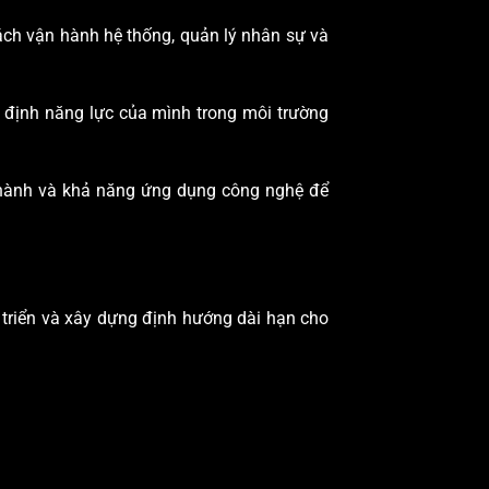
cách vận hành hệ thống, quản lý nhân sự và
 định năng lực của mình trong môi trường
n hành và khả năng ứng dụng công nghệ để
 triển và xây dựng định hướng dài hạn cho